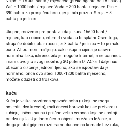
Najam – 15.000 bahta / mjesečno (preko agenta od 18 tisuća)
Wifi – 1000 baht / mjesec Voda – 300 bahta / mjesec. Plin –
390 bahta za prosječnu bocu, jer je bila prazna. Struja – 8
bahta po jedinici.
Ukupno, možemo pretpostaviti da je kuća 16690 baht /
mjesec, kao i obično, internet i voda su besplatni. Osim toga,
struja će dobiti dobar račun, jer 8 bahta / jedinica – to je malo
puno. Ali po mom mišljenju, čak i ukupna cijena je sasvim
normalna. Iako, iskreno, bilo je moguće Internet, a ne connect,
imam dovoljno svog mobilnog 3G putem DTAC-a. I dalje nas
obećano čišćenje jednom tjedno, ako se ispostavi da je
normalno, onda ovo štedi 1000-1200 bahta mjesečno,
možete oduzeti od troškova.
kuća
Kuća je velika: prostrana spavaća soba (u koju se mogu
smjestiti dva kreveta), mali dnevni boravak koji se pretvara u
kuhinju, tipičnu saunu i prilično velika veranda koja se sastoji
od dva dijela. U jednom ćemo objesiti mreža za ležanje, a
druga je stol gdje mi razderamo duriane na komade bez ruku,