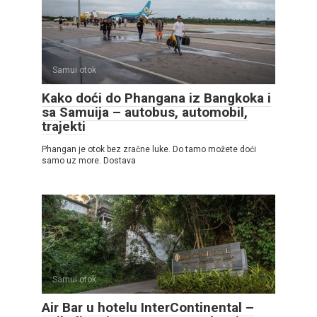
Samui otok
Kako doći do Phangana iz Bangkoka i
sa Samuija – autobus, automobil,
trajekti
Phangan je otok bez zračne luke. Do tamo možete doći
samo uz more. Dostava
Samui otok
Air Bar u hotelu InterContinental –