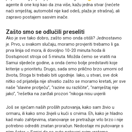
agente ili one koji kao da zna više, kažu jedna stvar (nećete
naći smještaj, automobil nije kad odeš, plaža je strašna), ali
zapravo postajem sasvim inače.
Zašto smo se odlučili preseliti
Ako je sve tako dobro, zašto smo onda otišli? Jednostavno
je. Prvo, u svakom slučaju, moramo provjeriti trebamo li ga.
prva linija od mora, ili dovoljno 10-20 minuta hoda ili
Dostupnost stroja od 5 minuta. Možda ćemo se vratiti na
Samui sljedeće godine, a onda ćemo bolje predstaviti koje
kriterije u prioritetu. Drugo, sada smo prilično brzo umorni od
života, Stoga bi trebalo biti ugodnije. Iako, u stvari, sve dok
nitko od prijatelja nije shvatio zašto se moramo kretati, jer sve
naše “slavine protječu”, “razine su različite”, “namještaj nije
jako”, “rešetka na zarđali prozori “nikoga nisu uvjerili
Još se sjećam naših prošlih putovanja, kako sam živio u
ormaru, ili kako smo živjeli u kući s crvima. Eh, kako je hladno
kad malo zahtjevima, stanovanje se pretražuje vrlo brzo i nije
potrebno odrediti znatan proračun. Nedostaje mi putovanje s