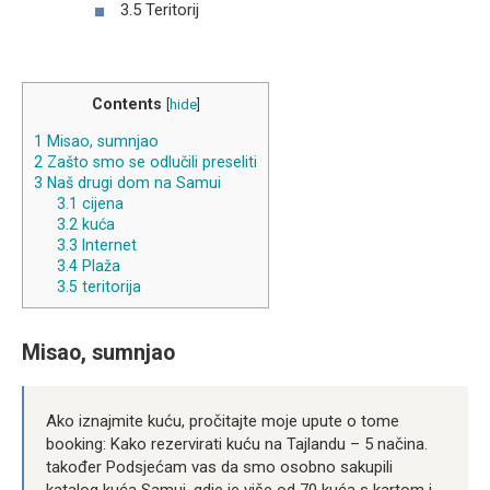
3.5 Teritorij
Contents
[
hide
]
1
Misao, sumnjao
2
Zašto smo se odlučili preseliti
3
Naš drugi dom na Samui
3.1
cijena
3.2
kuća
3.3
Internet
3.4
Plaža
3.5
teritorija
Misao, sumnjao
Ako iznajmite kuću, pročitajte moje upute o tome
booking: Kako rezervirati kuću na Tajlandu – 5 načina.
također Podsjećam vas da smo osobno sakupili
katalog kuća Samui, gdje je više od 70 kuća s kartom i