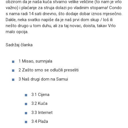
obzirom da je naša kuća stvarno velike veličine (to nam je vrlo
važno) i plaćanje za struja dolazi po vladinim stopama! Condo
s nama radi 14 sati dnevno, što dodaje dobar iznos mjesečno.
Dakle, neka svatko napiše da je naš prvi dom skup / loš ili
nešto drugo u tom duhu, ali za taj novac, doista, takav Vrlo
malo opcija.
Sadržaj članka
1 Misao, sumnjala
2 Zašto smo se odlučili preseliti
3 Naš drugi dom na Samui
3.1 Cijena
3.2 Kuća
3.3 Internet
3.4 Plaža