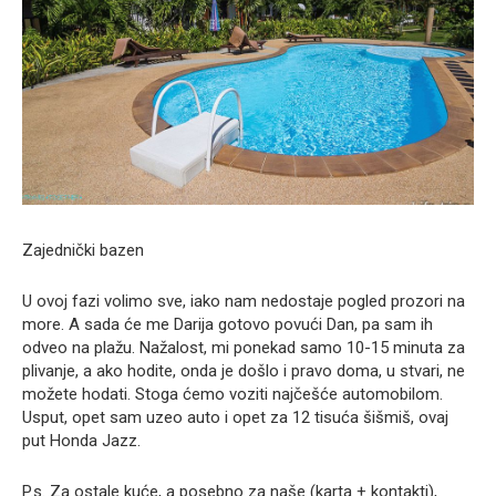
Zajednički bazen
U ovoj fazi volimo sve, iako nam nedostaje pogled prozori na
more. A sada će me Darija gotovo povući Dan, pa sam ih
odveo na plažu. Nažalost, mi ponekad samo 10-15 minuta za
plivanje, a ako hodite, onda je došlo i pravo doma, u stvari, ne
možete hodati. Stoga ćemo voziti najčešće automobilom.
Usput, opet sam uzeo auto i opet za 12 tisuća šišmiš, ovaj
put Honda Jazz.
P.s. Za ostale kuće, a posebno za naše (karta + kontakti),