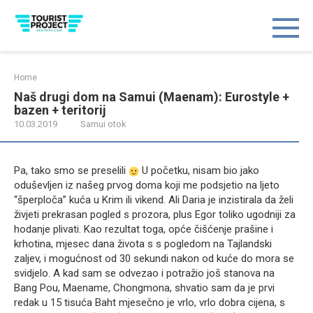
Skip
to
content
Home
Naš drugi dom na Samui (Maenam): Eurostyle +
bazen + teritorij
10.03.2019
Samui otok
Pa, tako smo se preselili
U početku, nisam bio jako
oduševljen iz našeg prvog doma koji me podsjetio na ljeto
“šperploča” kuća u Krim ili vikend. Ali Daria je inzistirala da želi
živjeti prekrasan pogled s prozora, plus Egor toliko ugodniji za
hodanje plivati. Kao rezultat toga, opće čišćenje prašine i
krhotina, mjesec dana života s s pogledom na Tajlandski
zaljev, i mogućnost od 30 sekundi nakon od kuće do mora se
svidjelo. A kad sam se odvezao i potražio još stanova na
Bang Pou, Maename, Chongmona, shvatio sam da je prvi
redak u 15 tisuća Baht mjesečno je vrlo, vrlo dobra cijena, s