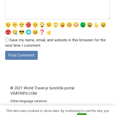
Save my name, email, and website in this browser for the
next time I comment.
© 2021 World Travel je turistički portal
VRATRIPS.COM.
Other language versions:
|
bg
|
en
|
sk
|
sl
|
hu
|
hr
|
cs
|
This site uses cookies to store data. By continuing to use the site, you
pl
|
sr
|
bs
|