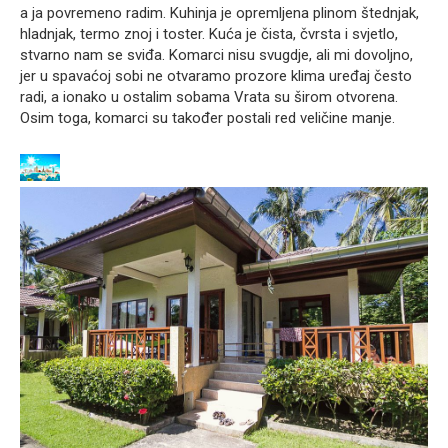
a ja povremeno radim. Kuhinja je opremljena plinom štednjak,
hladnjak, termo znoj i toster. Kuća je čista, čvrsta i svjetlo,
stvarno nam se sviđa. Komarci nisu svugdje, ali mi dovoljno,
jer u spavaćoj sobi ne otvaramo prozore klima uređaj često
radi, a ionako u ostalim sobama Vrata su širom otvorena.
Osim toga, komarci su također postali red veličine manje.