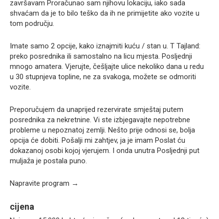
završavam Proračunao sam njihovu lokaciju, iako sada
shvaćam da je to bilo teško da ih ne primijetite ako vozite u
tom području.
Imate samo 2 opcije, kako iznajmiti kuću / stan u. T Tajland:
preko posrednika ili samostalno na licu mjesta. Posljednji
mnogo amatera. Vjerujte, češljajte ulice nekoliko dana u redu
u 30 stupnjeva topline, ne za svakoga, možete se odmoriti
vozite.
Preporučujem da unaprijed rezervirate smještaj putem
posrednika za nekretnine. Vi ste izbjegavajte nepotrebne
probleme u nepoznatoj zemlji. Nešto prije odnosi se, bolja
opcija će dobiti. Pošalji mi zahtjev, ja je imam Poslat ću
dokazanoj osobi kojoj vjerujem. I onda unutra Posljednji put
muljaža je postala puno.
Napravite program →
cijena