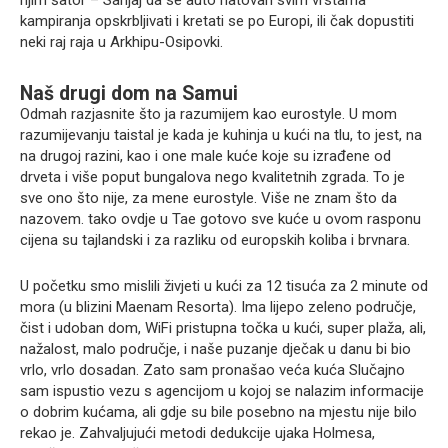
njim šator – Sanjaj da se auto natovari svim vrstama
kampiranja opskrbljivati i kretati se po Europi, ili čak dopustiti
neki raj raja u Arkhipu-Osipovki.
Naš drugi dom na Samui
Odmah razjasnite što ja razumijem kao eurostyle. U mom
razumijevanju taistal je kada je kuhinja u kući na tlu, to jest, na
na drugoj razini, kao i one male kuće koje su izrađene od
drveta i više poput bungalova nego kvalitetnih zgrada. To je
sve ono što nije, za mene eurostyle. Više ne znam što da
nazovem. tako ovdje u Tae gotovo sve kuće u ovom rasponu
cijena su tajlandski i za razliku od europskih koliba i brvnara.
U početku smo mislili živjeti u kući za 12 tisuća za 2 minute od
mora (u blizini Maenam Resorta). Ima lijepo zeleno područje,
čist i udoban dom, WiFi pristupna točka u kući, super plaža, ali,
nažalost, malo područje, i naše puzanje dječak u danu bi bio
vrlo, vrlo dosadan. Zato sam pronašao veća kuća Slučajno
sam ispustio vezu s agencijom u kojoj se nalazim informacije
o dobrim kućama, ali gdje su bile posebno na mjestu nije bilo
rekao je. Zahvaljujući metodi dedukcije ujaka Holmesa,