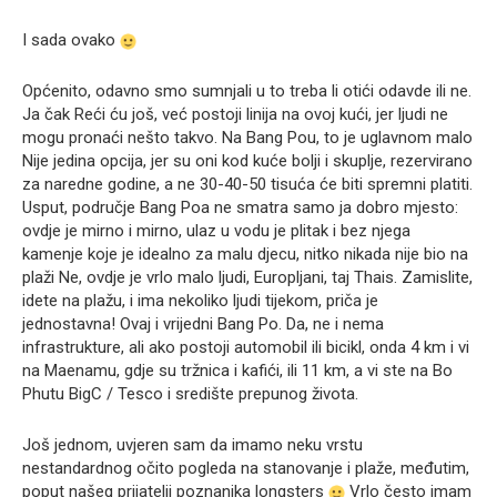
I sada ovako
Općenito, odavno smo sumnjali u to treba li otići odavde ili ne.
Ja čak Reći ću još, već postoji linija na ovoj kući, jer ljudi ne
mogu pronaći nešto takvo. Na Bang Pou, to je uglavnom malo
Nije jedina opcija, jer su oni kod kuće bolji i skuplje, rezervirano
za naredne godine, a ne 30-40-50 tisuća će biti spremni platiti.
Usput, područje Bang Poa ne smatra samo ja dobro mjesto:
ovdje je mirno i mirno, ulaz u vodu je plitak i bez njega
kamenje koje je idealno za malu djecu, nitko nikada nije bio na
plaži Ne, ovdje je vrlo malo ljudi, Europljani, taj Thais. Zamislite,
idete na plažu, i ima nekoliko ljudi tijekom, priča je
jednostavna! Ovaj i vrijedni Bang Po. Da, ne i nema
infrastrukture, ali ako postoji automobil ili bicikl, onda 4 km i vi
na Maenamu, gdje su tržnica i kafići, ili 11 km, a vi ste na Bo
Phutu BigC / Tesco i središte prepunog života.
Još jednom, uvjeren sam da imamo neku vrstu
nestandardnog očito pogleda na stanovanje i plaže, međutim,
poput našeg prijatelji poznanika longsters
Vrlo često imam