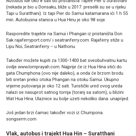
Autobus ide oko 8 sati do pristaništa Tapee Pier u Suratthani
(nekada je bio u Donsaku, bliže u 2017. preselili su se u rijeku
Tapi u Suratthani). Iz tapi Pier do Samui katamarana ići 1 h 55
min. Autobusna stanica u Hua Hinu je oko 98 soje.
Rasporedite trajekte na Samui i Phangan iz pristaništa Don
Sak rajaferryport.com/ i seatranferry.com. Rajaferry stiže u
Lipu Noi, Seatranferry – u Nathonu.
Također možete kupiti za 1300-1400 bat sveobuhvatnu kartu
ovdje www.lomprayah.com. Najprije će iz Hua Hina stići do
gata Chumphona (ovo nije daleko), a onda će brzom brodu
biti sretan preko otoka Phangan na otoku Samui. Ukupno
vrijeme putovanja je oko 12 sati. Turistički ured ovog ureda
nalazi se nasuprot satnog tornja (toranj sa satom), u blizini
Wat Hua Hina. Ulaznice su bolje uzeti nekoliko dana. unaprijed.
Još jedan brzi čamac također vozi iz Chumpona.
songserm.com
Vlak, autobus i trajekt Hua Hin – Suratthani