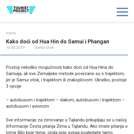
Skip
to
content
Home
Kako doći od Hua Hin do Samui i Phangan
10.03.2019
Samui otok
Postoji nekoliko mogućnosti kako doći od Hua Hina do
Samuija, ali sve Zemaljske metode povezane su s trajektom,
jer je Samui otok, i trajektom ili zrakoplovom. Ukratko, postoje
3 opcije:
– autobusom i trajektom – vlakom, autobusom i trajektom –
autobusom i avionom
Sve informacije za zimovanje u Tajlandu prikupljaju se u našoj
Informacije Česta pitanja Zima u Tajlandu. Ako imate pitanja o
tome Bilo koje teme, onda prije svega pogledajte tamo.