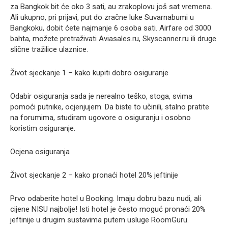
za Bangkok bit će oko 3 sati, au zrakoplovu još sat vremena.
Ali ukupno, pri prijavi, put do zračne luke Suvarnabumi u
Bangkoku, dobit ćete najmanje 6 osoba sati. Airfare od 3000
bahta, možete pretraživati Aviasales.ru, Skyscanner.ru ili druge
slične tražilice ulaznice.
Život sjeckanje 1 – kako kupiti dobro osiguranje
Odabir osiguranja sada je nerealno teško, stoga, svima
pomoći putnike, ocjenjujem. Da biste to učinili, stalno pratite
na forumima, studiram ugovore o osiguranju i osobno
koristim osiguranje.
Ocjena osiguranja
Život sjeckanje 2 – kako pronaći hotel 20% jeftinije
Prvo odaberite hotel u Booking. Imaju dobru bazu nudi, ali
cijene NISU najbolje! Isti hotel je često moguć pronaći 20%
jeftinije u drugim sustavima putem usluge RoomGuru.