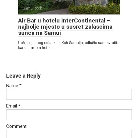
Samui otok
Air Bar u hotelu InterContinental –
najbolje mjesto u susret zalascima
sunca na Samui
Uoči, prije mog odlaska s Koh Samuija, odlučio sam svratiti
bar u strmom hotelu
Leave a Reply
Name
*
Email
*
Comment