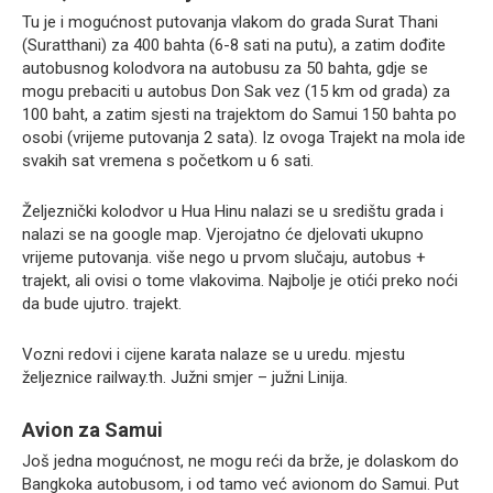
Tu je i mogućnost putovanja vlakom do grada Surat Thani
(Suratthani) za 400 bahta (6-8 sati na putu), a zatim dođite
autobusnog kolodvora na autobusu za 50 bahta, gdje se
mogu prebaciti u autobus Don Sak vez (15 km od grada) za
100 baht, a zatim sjesti na trajektom do Samui 150 bahta po
osobi (vrijeme putovanja 2 sata). Iz ovoga Trajekt na mola ide
svakih sat vremena s početkom u 6 sati.
Željeznički kolodvor u Hua Hinu nalazi se u središtu grada i
nalazi se na google map. Vjerojatno će djelovati ukupno
vrijeme putovanja. više nego u prvom slučaju, autobus +
trajekt, ali ovisi o tome vlakovima. Najbolje je otići preko noći
da bude ujutro. trajekt.
Vozni redovi i cijene karata nalaze se u uredu. mjestu
željeznice railway.th. Južni smjer – južni Linija.
Avion za Samui
Još jedna mogućnost, ne mogu reći da brže, je dolaskom do
Bangkoka autobusom, i od tamo već avionom do Samui. Put