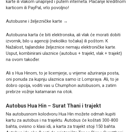
karte ili vlakom unaprijed i putem interneta. Plaćanje kreditnom
karticom ili PayPal, vrlo povoljno!
Autobusne i željezničke karte →
Autobusna karta će biti elektronska, ali vlak će morati dobiti
izvornik, bilo u agenciji (nekoliko točaka) ili poštom. K
Nažalost, tajlandske željeznice nemaju elektroničke karte.
Usput, kombinirani ulaznice (autobus + trajekt, vlak + trajekt)
na ovom također.
Ali s Hua Hinom, to je licemjerje, u vrijeme ažuriranja posta,
oni ponuda za kupnju ulaznica samo iz Lompraya. Ali, to je
dobro opcija, voditi vas u Chumphon autobusom, a zatim
prebrze vožnje katamaran na otok.
Autobus Hua Hin – Surat Thani i trajekt
Na autobusnom kolodvoru Hua Hin možete odmah kupiti
kartu za autobus i na trajektu. Autobus će koštati 300-800
bahta, ovisno o klasi idi, a karta za trajekt stoji 150 bahta.