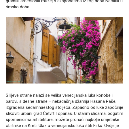
gradski arheološki muzej s eksponatima iz tog doba Neolitik u
rimsko doba.
S lijeve strane nalazi se velika venecijanska luka konobe i
barovi, s desne strane – nekadašnja džamija Hasana Paše,
izgrađena sedamnaestog stoljeća. Zapadno od luke započinje
slikoviti urbani grad Četvrt Topanas. U starim ulicama, bogatim
spomenicima arhitekture, možete pronaći najbolje umjetnike
obrtnike na Kreti. Ulaz u venecijansku luku štiti Firku. Ovdje je