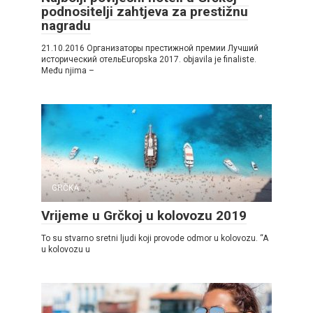
podnositelji zahtjeva za prestižnu
nagradu
21.10.2016 Организаторы престижной премии Лучший
исторический отельEuropska 2017. objavila je finaliste.
Među njima –
GRČKA
Vrijeme u Grčkoj u kolovozu 2019
To su stvarno sretni ljudi koji provode odmor u kolovozu. “A
u kolovozu u