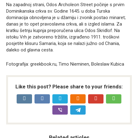
Na zapadnoj strani, Odos Archoleon Street počinje s prvim
Dominikanska crkva sv. Godine 1645. u doba Turska
dominacija obnovljena je u džamiju i zvonik postao minaret;
danas je to opet pravoslavna crkva, ali s izgled islama. Za
kratku šetnju kupnja preporučena ulica Odos Skridlof. Na
istoku Vrh je zatvoreno tržište, izgrađeno 1911. troškovi
posjetite klisuru Samaria, koja se nalazi južno od Chania,
daleko od glavna cesta.
Fotografija: greekbook.ru, Timo Nieminen, Boleslaw Kubica
Like this post? Please share to your friends:
Related articles