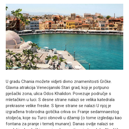
U gradu Chania možete vidjeti divno znamenitosti Grčke.
Glavna atrakcija Venecijanski Stari grad, koji je potpuno
pješački zona, ulica Odos Khalidon. Povezuje područje s
mletačkim u luci. S desne strane nalazi se velika katedrala
prekrasne velike freske. S lijeve strane se nalazi U njoj je
izgrađena trobrodna gotička crkva sv. Franje sedamnaestog
stoljeća, koje su Turci obnovili u džamiji (o tome izgledaju kao
fontana za pranje i temelj munare). Danas ovdje nalazi se