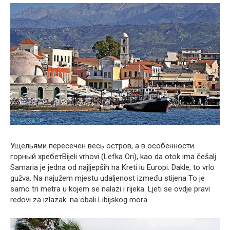
Ущельями пересечён весь остров, а в особенности
горный хребетBijeli vrhovi (Lefka Ori), kao da otok ima češalj.
Samaria je jedna od najljepših na Kreti iu Europi. Dakle, to vrlo
gužva. Na najužem mjestu udaljenost između stijena To je
samo tri metra u kojem se nalazi i rijeka. Ljeti se ovdje pravi
redovi za izlazak. na obali Libijskog mora.