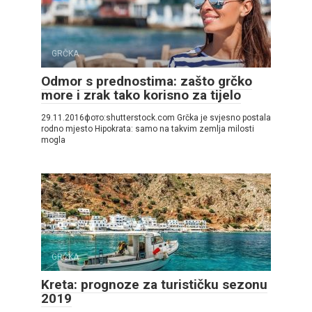
GRČKA
Odmor s prednostima: zašto grčko
more i zrak tako korisno za tijelo
29.11.2016фото:shutterstock.com Grčka je svjesno postala
rodno mjesto Hipokrata: samo na takvim zemlja milosti
mogla
GRČKA
Kreta: prognoze za turističku sezonu
2019