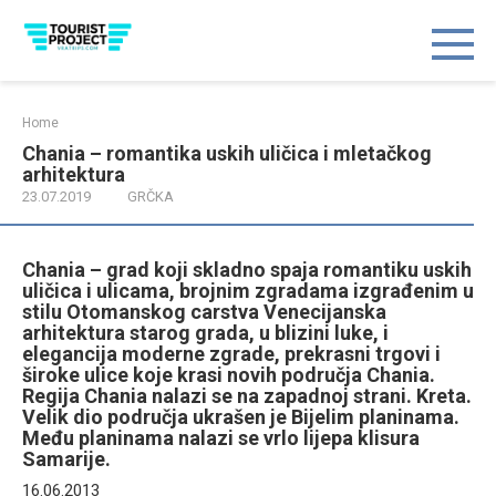
Skip
to
content
Home
Chania – romantika uskih uličica i mletačkog
arhitektura
23.07.2019
GRČKA
Chania – grad koji skladno spaja romantiku uskih
uličica i ulicama, brojnim zgradama izgrađenim u
stilu Otomanskog carstva Venecijanska
arhitektura starog grada, u blizini luke, i
elegancija moderne zgrade, prekrasni trgovi i
široke ulice koje krasi novih područja Chania.
Regija Chania nalazi se na zapadnoj strani. Kreta.
Velik dio područja ukrašen je Bijelim planinama.
Među planinama nalazi se vrlo lijepa klisura
Samarije.
16.06.2013